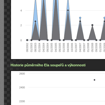
4
2
0
04/2005
04/2004
01/2003
01/2009
01/2008
01/2007
01/2006
01/2005
01/2004
08/2002
09/2008
09/2007
10/2006
09/2005
09/2004
08/2003
05/2
05/2008
04/2007
04/2006
Historie půměrného Ela soupeřů a výkonnosti
2600
2400
2200