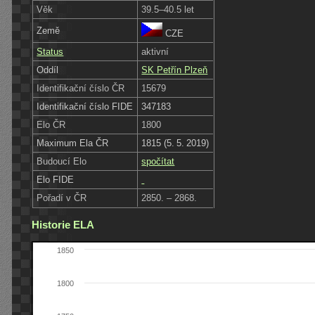
Věk
39.5–40.5 let
Země
CZE
Status
aktivní
Oddíl
SK Petřín Plzeň
Identifikační číslo ČR
15679
Identifikační číslo FIDE
347183
Elo ČR
1800
Maximum Ela ČR
1815 (5. 5. 2019)
Budoucí Elo
spočítat
Elo FIDE
Pořadí v ČR
2850. – 2868.
Historie ELA
1850
1800