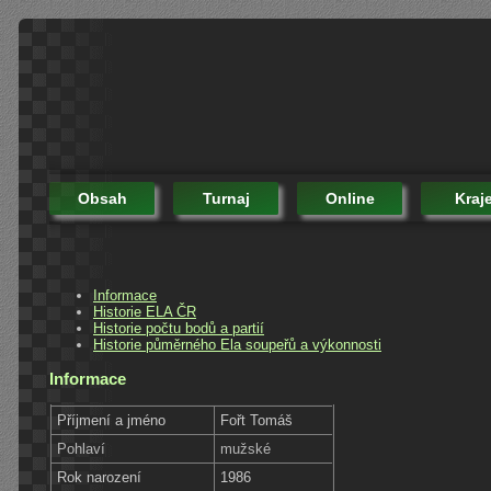
Obsah
Turnaj
Online
Kraj
Informace
Historie ELA ČR
Historie počtu bodů a partií
Historie půměrného Ela soupeřů a výkonnosti
Informace
Příjmení a jméno
Fořt Tomáš
Pohlaví
mužské
Rok narození
1986