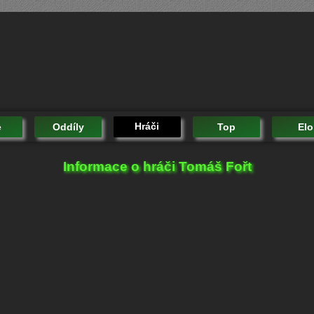
Hráči
e
Oddíly
Top
Elo
Informace o hráči Tomáš Fořt