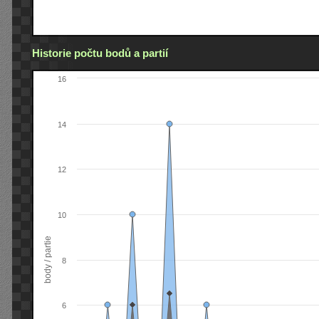
Historie počtu bodů a partií
16
14
12
10
body / partie
8
6