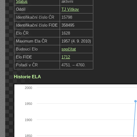
Status
aktivní
Oddíl
TJ Vítkov
Identifikační číslo ČR
15798
Identifikační číslo FIDE
358495
Elo ČR
1628
Maximum Ela ČR
1957 (4. 9. 2010)
Budoucí Elo
spočítat
Elo FIDE
1712
Pořadí v ČR
4751. – 4760.
Historie ELA
2000
1950
1900
1850