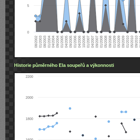
5
0
04/2006
05/2008
09/2004
05/2010
10/2006
08/2002
09/2008
01/2005
09/2010
01/2007
01/2003
01/2009
04/2005
01
04/2007
08/2003
05/2009
09/2005
09/2007
01/2004
09/2009
01/2006
01/2008
04/2004
01/2010
Historie půměrného Ela soupeřů a výkonnosti
2200
2000
1800
1600