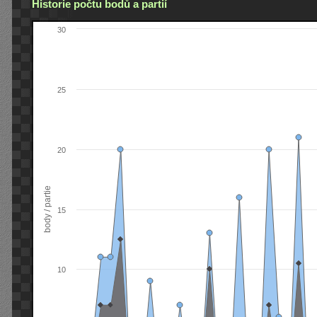
Historie počtu bodů a partií
30
25
20
body / partie
15
10