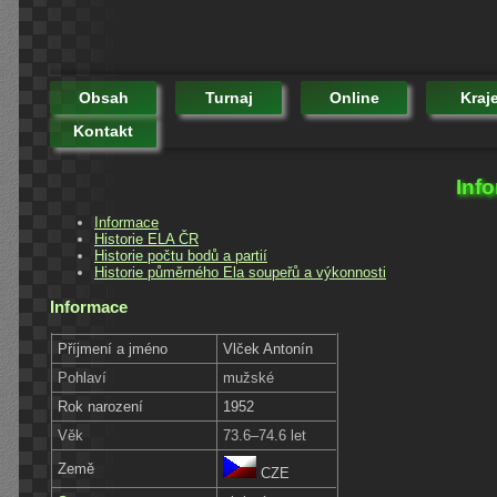
Obsah
Turnaj
Online
Kraj
Kontakt
Inf
Informace
Historie ELA ČR
Historie počtu bodů a partií
Historie půměrného Ela soupeřů a výkonnosti
Informace
Příjmení a jméno
Vlček Antonín
Pohlaví
mužské
Rok narození
1952
Věk
73.6–74.6 let
Země
CZE