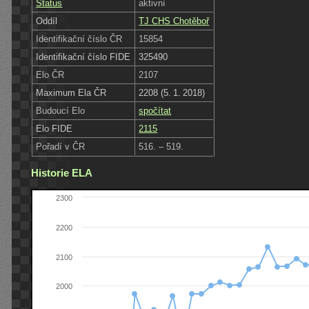
Status
aktivní
Oddíl
TJ CHS Chotěboř
Identifikační číslo ČR
15854
Identifikační číslo FIDE
325490
Elo ČR
2107
Maximum Ela ČR
2208 (5. 1. 2018)
Budoucí Elo
spočítat
Elo FIDE
2115
Pořadí v ČR
516. – 519.
Historie ELA
2300
2200
2100
2000