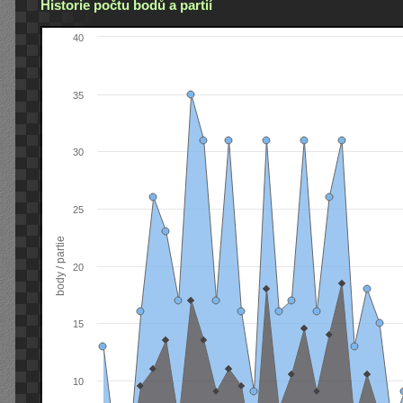
Historie počtu bodů a partií
40
35
30
25
body / partie
20
15
10