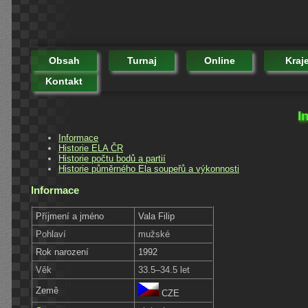
Obsah
Turnaj
Online
Kraj
Kontakt
I
Informace
Historie ELA ČR
Historie počtu bodů a partií
Historie půměrného Ela soupeřů a výkonnosti
Informace
Příjmení a jméno
Vala Filip
Pohlaví
mužské
Rok narození
1992
Věk
33.5–34.5 let
Země
CZE