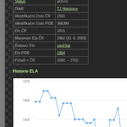
Status
aktivní
Oddíl
TJ Hostivice
Identifikační číslo ČR
1591
Identifikační číslo FIDE
366390
Elo ČR
1815
Maximum Ela ČR
1962 (31. 8. 2003)
Budoucí Elo
spočítat
Elo FIDE
1904
Pořadí v ČR
2690. – 2702.
Historie ELA
1975
1950
1925