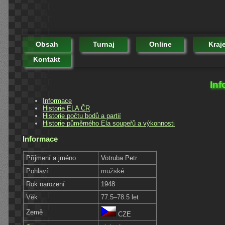
Obsah
Turnaj
Online
Kraj
Kontakt
Inf
Informace
Historie ELA ČR
Historie počtu bodů a partií
Historie půměrného Ela soupeřů a výkonnosti
Informace
Příjmení a jméno
Votruba Petr
Pohlaví
mužské
Rok narození
1948
Věk
77.5–78.5 let
Země
CZE