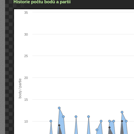
Historie počtu bodů a partií
35
30
25
20
body / partie
15
10