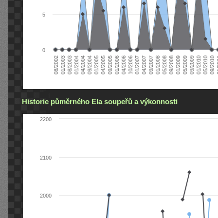
5
0
04/2006
05/2008
09/2004
05/2010
10/2006
08/2002
09/2008
01/2005
09/2010
01/2007
01/2003
01/2009
04/2005
01
04/2007
08/2003
05/2009
09/2005
09/2007
01/2004
09/2009
01/2006
01/2008
04/2004
01/2010
Historie půměrného Ela soupeřů a výkonnosti
2200
2100
2000