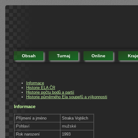
Obsah
Turnaj
Online
Kraj
Informace
Historie ELA ČR
Historie počtu bodů a partií
Historie půměrného Ela soupeřů a výkonnosti
Informace
Příjmení a jméno
Straka Vojtěch
Pohlaví
mužské
Rok narození
1993