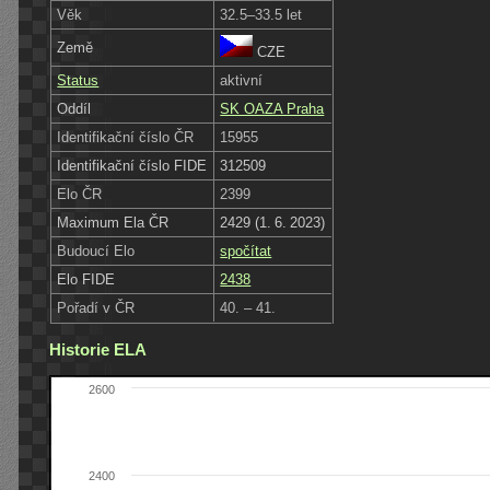
Věk
32.5–33.5 let
Země
CZE
Status
aktivní
Oddíl
SK OAZA Praha
Identifikační číslo ČR
15955
Identifikační číslo FIDE
312509
Elo ČR
2399
Maximum Ela ČR
2429 (1. 6. 2023)
Budoucí Elo
spočítat
Elo FIDE
2438
Pořadí v ČR
40. – 41.
Historie ELA
2600
2400