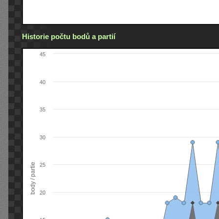
Historie počtu bodů a partií
45
40
35
30
body / partie
25
20