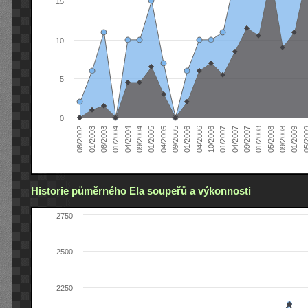
15
10
5
0
04/2005
04/2004
01/2003
01/2009
01/2008
01/2007
01/2006
01/2005
01/2004
08/2002
09/2008
09/2007
10/2006
09/2005
09/2004
08/2003
05/2
05/2008
04/2007
04/2006
Historie půměrného Ela soupeřů a výkonnosti
2750
2500
2250