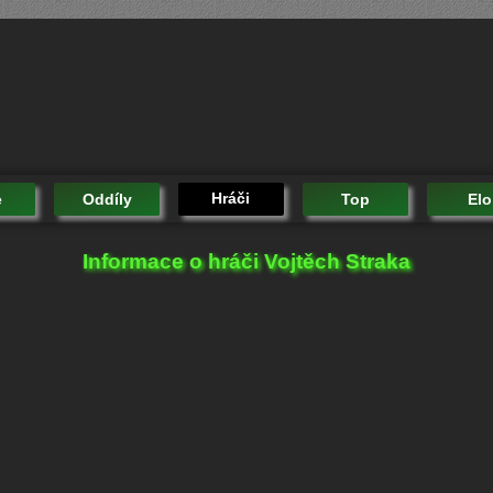
Hráči
e
Oddíly
Top
Elo
Informace o hráči Vojtěch Straka