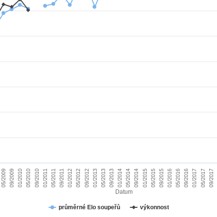
01/2010
09/2015
09/2011
05/2017
05/2013
05/2009
01/2015
01/2011
09/2016
09/2012
05/2014
05/2010
01/2016
01/2012
09/2017
09/2013
09/2009
05/2015
05/2011
01/2017
01/2013
09/2014
09/2010
05/2016
05/2012
01/2014
Datum
průměrné Elo soupeřů
výkonnost