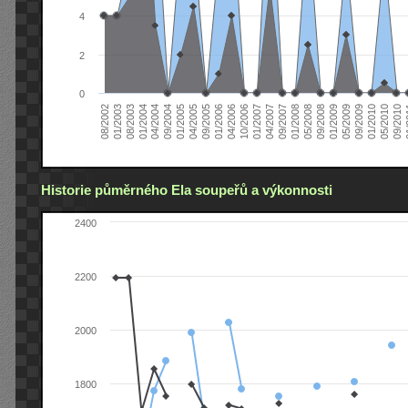
4
2
0
04/2006
05/2008
09/2004
05/2010
10/2006
08/2002
09/2008
01/2005
09/2010
01/2007
01/2003
01/2009
04/2005
01
04/2007
08/2003
05/2009
09/2005
09/2007
01/2004
09/2009
01/2006
01/2008
04/2004
01/2010
Historie půměrného Ela soupeřů a výkonnosti
2400
2200
2000
1800