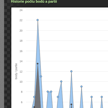
Historie počtu bodů a partií
24
22
20
18
16
14
body / partie
12
10
8
6