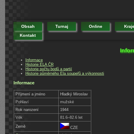
Obsah
Turnaj
Online
Kraj
Kontakt
Info
Informace
Historie ELA ČR
Historie počtu bodů a partií
Historie půměrného Ela soupeřů a výkonnosti
Informace
Příjmení a jméno
Hladký Miroslav
Pohlaví
mužské
Rok narození
1944
Věk
81.6–82.6 let
Země
CZE