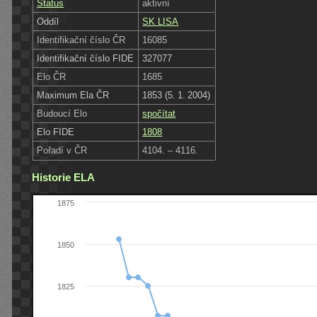
Status
aktivní
Oddíl
SK LISA
Identifikační číslo ČR
16085
Identifikační číslo FIDE
327077
Elo ČR
1685
Maximum Ela ČR
1853 (5. 1. 2004)
Budoucí Elo
spočítat
Elo FIDE
1808
Pořadí v ČR
4104. – 4116.
Historie ELA
1875
1850
1825