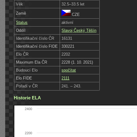
Věk
32.5–33.5 let
Země
CZE
Status
aktivní
Oddíl
Slavoj Český Těšín
Identifikační číslo ČR
16131
Identifikační číslo FIDE
330221
Elo ČR
2202
Maximum Ela ČR
2228 (1. 10. 2021)
Budoucí Elo
spočítat
Elo FIDE
2111
Pořadí v ČR
241. – 243.
Historie ELA
2400
2200