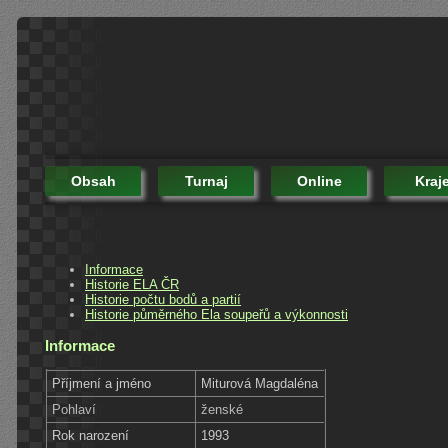
Obsah
Turnaj
Online
Kraj
Informace
Historie ELA ČR
Historie počtu bodů a partií
Historie půměrného Ela soupeřů a výkonnosti
Informace
Příjmení a jméno
Miturová Magdaléna
Pohlaví
ženské
Rok narození
1993