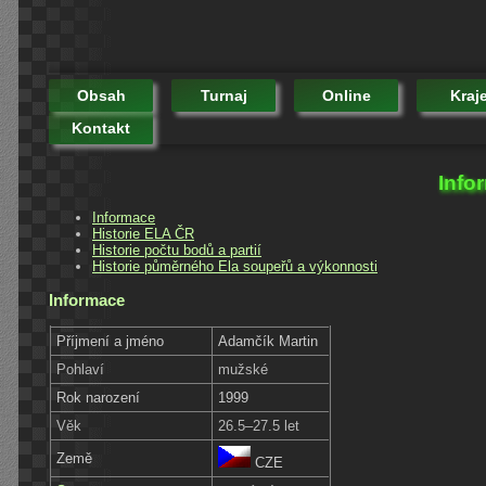
Obsah
Turnaj
Online
Kraj
Kontakt
Info
Informace
Historie ELA ČR
Historie počtu bodů a partií
Historie půměrného Ela soupeřů a výkonnosti
Informace
Příjmení a jméno
Adamčík Martin
Pohlaví
mužské
Rok narození
1999
Věk
26.5–27.5 let
Země
CZE