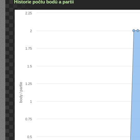
Historie počtu bodů a partií
2.25
2
1.75
1.5
body / partie
1.25
1
0.75
0.5