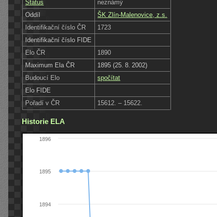
Status
neznámý
Oddíl
ŠK Zlín-Malenovice, z.s.
Identifikační číslo ČR
1723
Identifikační číslo FIDE
Elo ČR
1890
Maximum Ela ČR
1895 (25. 8. 2002)
Budoucí Elo
spočítat
Elo FIDE
Pořadí v ČR
15612. – 15622.
Historie ELA
1896
1895
1894