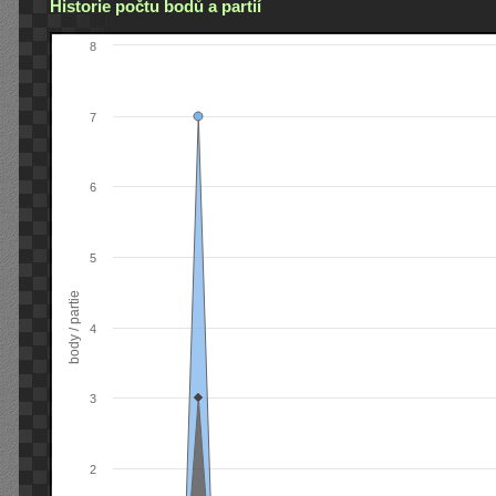
Historie počtu bodů a partií
8
7
6
5
body / partie
4
3
2