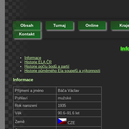
Obsah
Turnaj
Online
Kraj
Kontakt
Inf
Informace
Historie ELA ČR
Historie počtu bodů a partií
Historie půměrného Ela soupeřů a výkonnosti
Informace
Příjmení a jméno
Báča Václav
Pohlaví
mužské
Rok narození
1935
Věk
90.6–91.6 let
Země
CZE