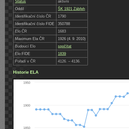
Status
aktivní
Oddíl
ŠK 1921 Zábřeh
Identifikační číslo ČR
1790
Identifikační číslo FIDE
350788
Elo ČR
1683
Maximum Ela ČR
1926 (4. 9. 2010)
Budoucí Elo
spočítat
Elo FIDE
1839
Pořadí v ČR
4126. – 4136.
Historie ELA
1950
1900
1850