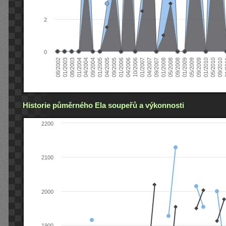
2
0
04/2006
05/2008
09/2004
05/2010
10/2006
08/2002
09/2008
01/2005
09/2010
01/2007
01/2003
01/2009
04/2005
01
04/2007
08/2003
05/2009
09/2005
09/2007
01/2004
09/2009
01/2006
01/2008
04/2004
01/2010
Historie půměrného Ela soupeřů a výkonnosti
2200
2100
2000
1900