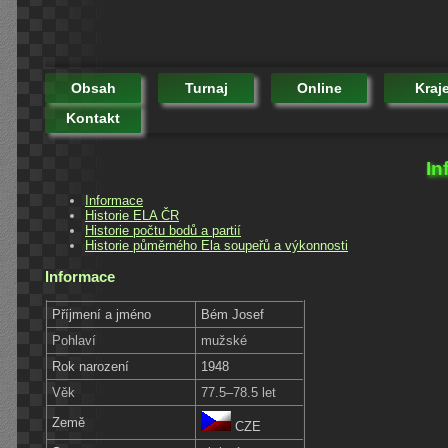
Obsah
Turnaj
Online
Kraj
Kontakt
In
Informace
Historie ELA ČR
Historie počtu bodů a partií
Historie půměrného Ela soupeřů a výkonnosti
Informace
Příjmení a jméno
Bém Josef
Pohlaví
mužské
Rok narození
1948
Věk
77.5–78.5 let
Země
CZE