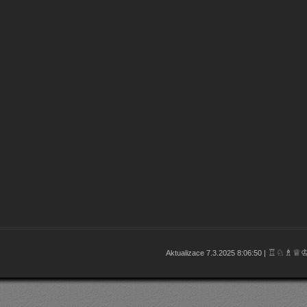
♖♘♗♕
Aktualizace 7.3.2025 8:06:50 |