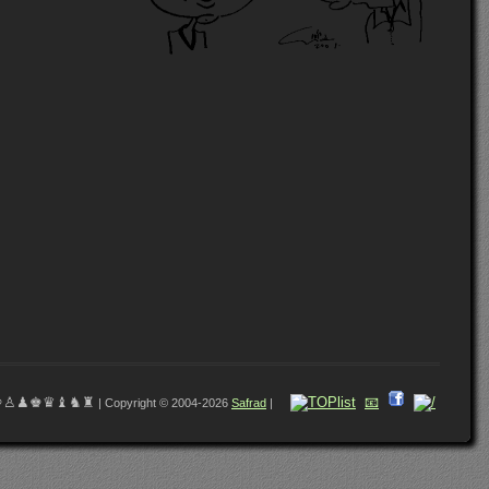
♔♙♟♚♛♝♞♜
📧
| Copyright © 2004-2026
Safrad
|