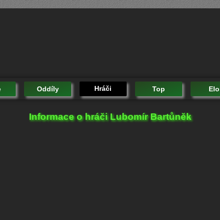
Hráči
e
Oddíly
Top
Elo
Informace o hráči Lubomír Bartůněk