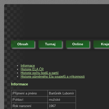
Obsah
Turnaj
Online
Kraj
Informace
Historie ELA ČR
Historie počtu bodů a partií
Historie půměrného Ela soupeřů a výkonnosti
Informace
Příjmení a jméno
Bartůněk Lubomír
Pohlaví
mužské
Rok narození
1967