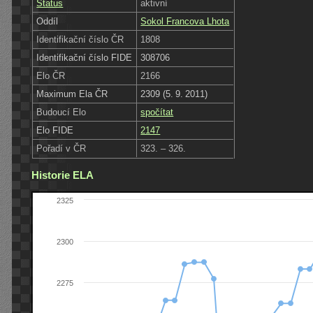
Status
aktivní
Oddíl
Sokol Francova Lhota
Identifikační číslo ČR
1808
Identifikační číslo FIDE
308706
Elo ČR
2166
Maximum Ela ČR
2309 (5. 9. 2011)
Budoucí Elo
spočítat
Elo FIDE
2147
Pořadí v ČR
323. – 326.
Historie ELA
2325
2300
2275