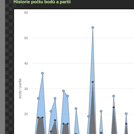
Historie počtu bodů a partií
60
50
40
body / partie
30
20