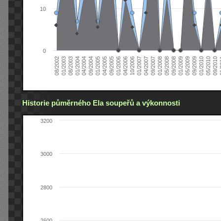
10
0
04/2006
05/2008
09/2004
05/2010
10/2006
08/2002
09/2008
01/2005
09/2010
01/2007
01/2003
01/2009
04/2005
01
04/2007
08/2003
05/2009
09/2005
09/2007
01/2004
09/2009
01/2006
01/2008
04/2004
01/2010
Historie půměrného Ela soupeřů a výkonnosti
3200
3000
2800
2600