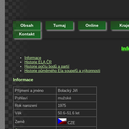
Obsah
Turnaj
Online
Kraj
Kontakt
Inf
Informace
Historie ELA ČR
Historie počtu bodů a partií
Historie půměrného Ela soupeřů a výkonnosti
Informace
Příjmení a jméno
Bolacký Jiří
Pohlaví
mužské
Rok narození
1975
Věk
50.6–51.6 let
Země
CZE