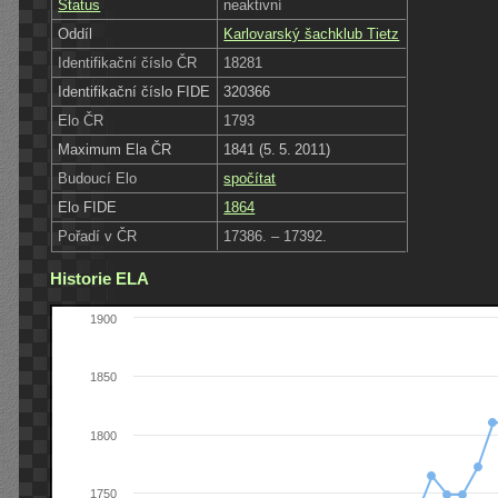
Status
neaktivní
Oddíl
Karlovarský šachklub Tietz
Identifikační číslo ČR
18281
Identifikační číslo FIDE
320366
Elo ČR
1793
Maximum Ela ČR
1841 (5. 5. 2011)
Budoucí Elo
spočítat
Elo FIDE
1864
Pořadí v ČR
17386. – 17392.
Historie ELA
1900
1850
1800
1750