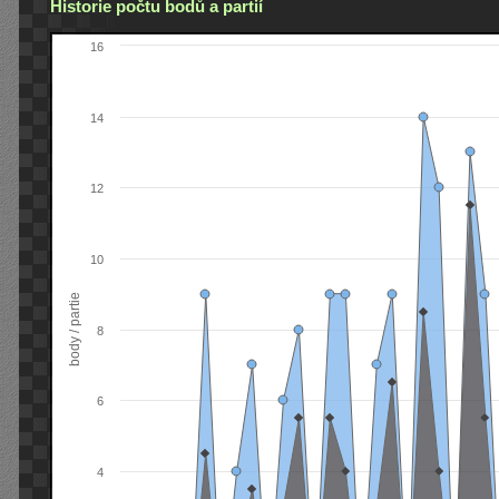
Historie počtu bodů a partií
16
14
12
10
body / partie
8
6
4