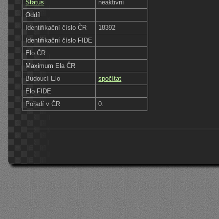
Status
neaktivní
Oddíl
Identifikační číslo ČR
18392
Identifikační číslo FIDE
Elo ČR
Maximum Ela ČR
Budoucí Elo
spočítat
Elo FIDE
Pořadí v ČR
0.