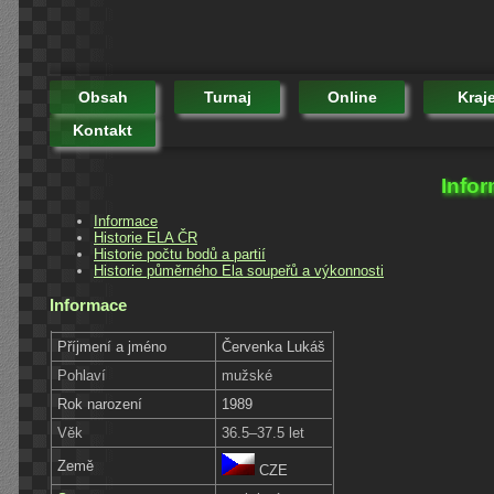
Obsah
Turnaj
Online
Kraj
Kontakt
Info
Informace
Historie ELA ČR
Historie počtu bodů a partií
Historie půměrného Ela soupeřů a výkonnosti
Informace
Příjmení a jméno
Červenka Lukáš
Pohlaví
mužské
Rok narození
1989
Věk
36.5–37.5 let
Země
CZE