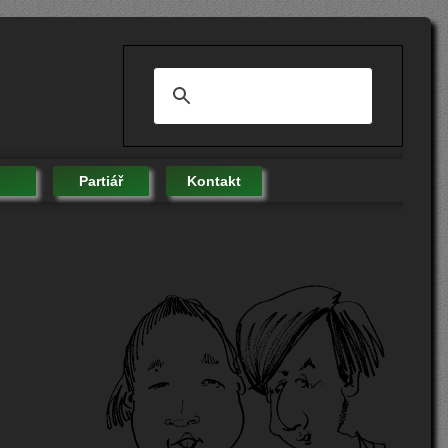
Partiář
Kontakt