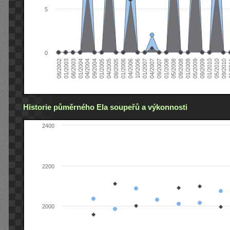
5
0
04/2006
05/2008
09/2004
05/2010
10/2006
08/2002
09/2008
01/2005
09/2010
01/2007
01/2003
01/2009
04/2005
01
04/2007
08/2003
05/2009
09/2005
09/2007
01/2004
09/2009
01/2006
01/2008
04/2004
01/2010
Historie půměrného Ela soupeřů a výkonnosti
2400
2200
2000