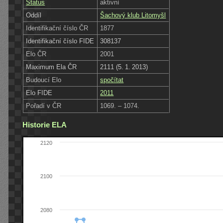
Status
aktivní
Oddíl
Šachový klub Litomyšl
Identifikační číslo ČR
1877
Identifikační číslo FIDE
308137
Elo ČR
2001
Maximum Ela ČR
2111 (5. 1. 2013)
Budoucí Elo
spočítat
Elo FIDE
2011
Pořadí v ČR
1069. – 1074.
Historie ELA
2120
2100
2080