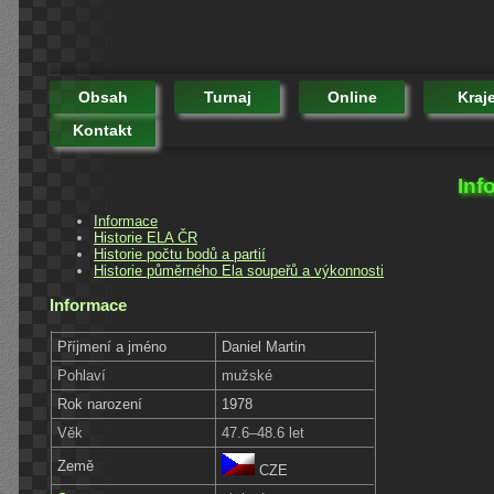
Obsah
Turnaj
Online
Kraj
Kontakt
Inf
Informace
Historie ELA ČR
Historie počtu bodů a partií
Historie půměrného Ela soupeřů a výkonnosti
Informace
Příjmení a jméno
Daniel Martin
Pohlaví
mužské
Rok narození
1978
Věk
47.6–48.6 let
Země
CZE