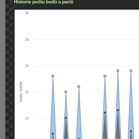
Historie počtu bodů a partií
30
25
20
body / partie
15
10