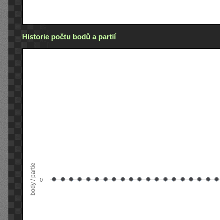
Historie počtu bodů a partií
body / partie
0