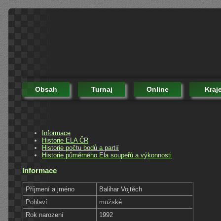
Obsah
Turnaj
Online
Kraj
Informace
Historie ELA ČR
Historie počtu bodů a partií
Historie půměrného Ela soupeřů a výkonnosti
Informace
Příjmení a jméno
Balihar Vojtěch
Pohlaví
mužské
Rok narození
1992