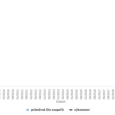
05/2012
01/2018
09
05/2015
09/2012
01/2010
09/2015
01/2013
05/2010
01/2016
05/2013
09/2010
05/2016
09/2013
01/2011
09/2016
01/2014
05/2011
01/2017
05/2014
09/2011
05/2017
09/2014
01/2012
09/2017
01/2015
Datum
průměrné Elo soupeřů
výkonnost