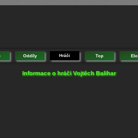
Hráči
e
Oddíly
Top
Elo
Informace o hráči Vojtěch Balihar