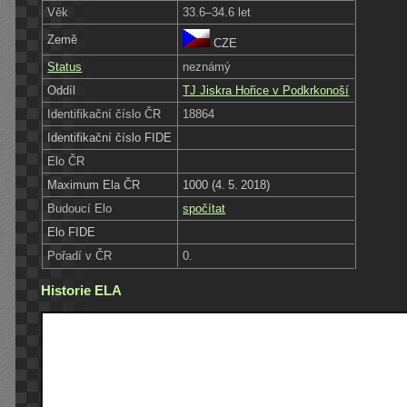
Věk
33.6–34.6 let
Země
CZE
Status
neznámý
Oddíl
TJ Jiskra Hořice v Podkrkonoší
Identifikační číslo ČR
18864
Identifikační číslo FIDE
Elo ČR
Maximum Ela ČR
1000 (4. 5. 2018)
Budoucí Elo
spočítat
Elo FIDE
Pořadí v ČR
0.
Historie ELA