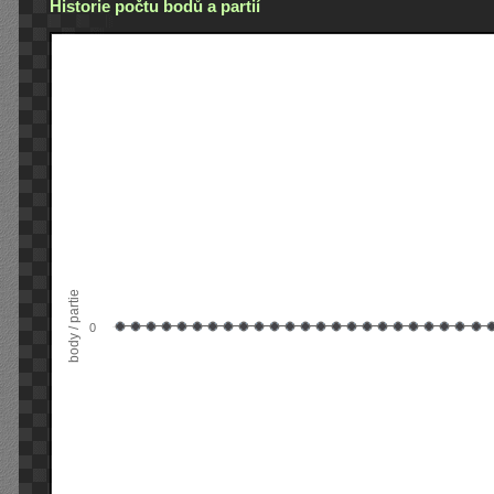
Historie počtu bodů a partií
body / partie
0