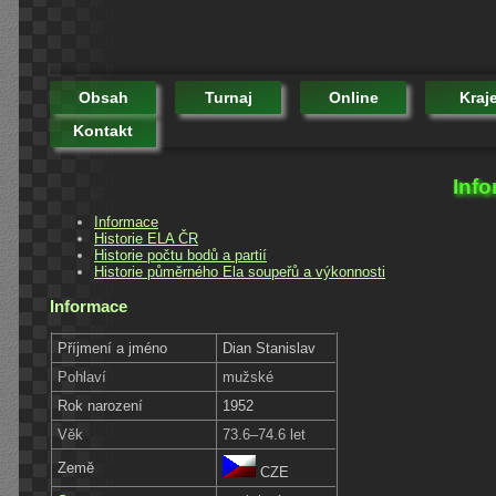
Obsah
Turnaj
Online
Kraj
Kontakt
Info
Informace
Historie ELA ČR
Historie počtu bodů a partií
Historie půměrného Ela soupeřů a výkonnosti
Informace
Příjmení a jméno
Dian Stanislav
Pohlaví
mužské
Rok narození
1952
Věk
73.6–74.6 let
Země
CZE