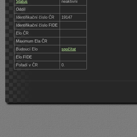
Status
neaktivní
Oddíl
Identifikační číslo ČR
19147
Identifikační číslo FIDE
Elo ČR
Maximum Ela ČR
Budoucí Elo
spočítat
Elo FIDE
Pořadí v ČR
0.