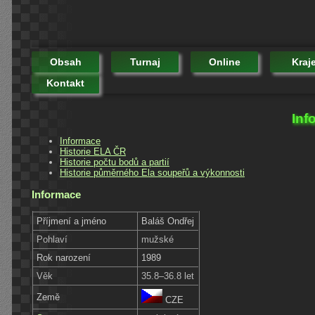
Obsah
Turnaj
Online
Kraj
Kontakt
Inf
Informace
Historie ELA ČR
Historie počtu bodů a partií
Historie půměrného Ela soupeřů a výkonnosti
Informace
Příjmení a jméno
Baláš Ondřej
Pohlaví
mužské
Rok narození
1989
Věk
35.8–36.8 let
Země
CZE