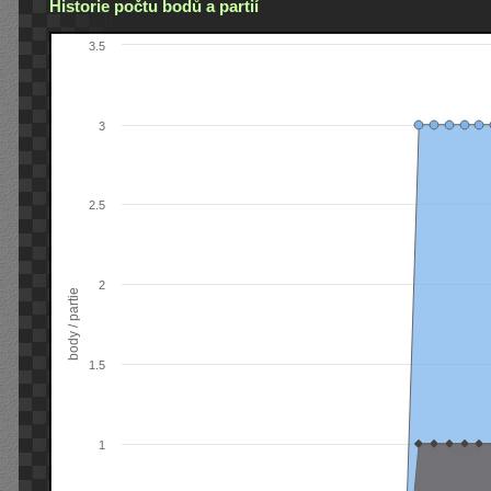
Historie počtu bodů a partií
3.5
3
2.5
2
body / partie
1.5
1