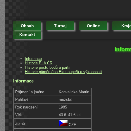
Obsah
Turnaj
Online
Kraj
Kontakt
Infor
Informace
Historie ELA ČR
Historie počtu bodů a partií
Historie půměrného Ela soupeřů a výkonnosti
Informace
Příjmení a jméno
Konvalinka Martin
Pohlaví
mužské
Rok narození
1985
Věk
40.6–41.6 let
Země
CZE