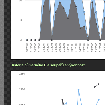
10
5
0
04/2005
04/2004
01/2003
01/2009
01/2008
01/2007
01/2006
01/2005
01/2004
08/2002
09/2008
09/2007
10/2006
09/2005
09/2004
08/2003
05/2
05/2008
04/2007
04/2006
Historie půměrného Ela soupeřů a výkonnosti
2150
2100