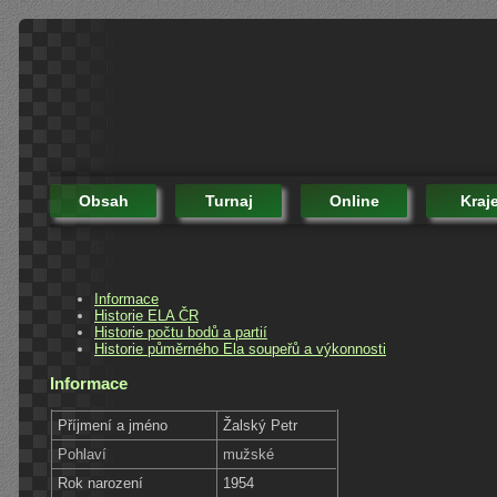
Obsah
Turnaj
Online
Kraj
Informace
Historie ELA ČR
Historie počtu bodů a partií
Historie půměrného Ela soupeřů a výkonnosti
Informace
Příjmení a jméno
Žalský Petr
Pohlaví
mužské
Rok narození
1954