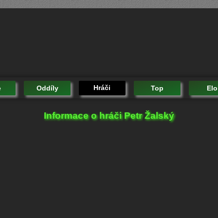
Hráči
e
Oddíly
Top
Elo
Informace o hráči Petr Žalský