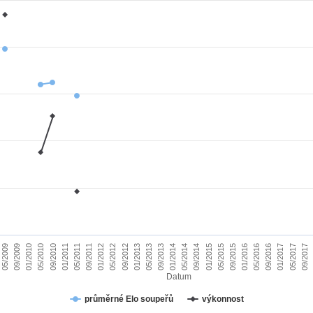
01/2010
09/2015
09/2011
05/2017
05/2013
05/2009
01/2015
01/2011
09/2016
09/2012
05/2014
05/2010
01/2016
01/2012
09/2017
09/2013
09/2009
05/2015
05/2011
01/2017
01/2013
09/2014
09/2010
05/2016
05/2012
01/2014
Datum
průměrné Elo soupeřů
výkonnost