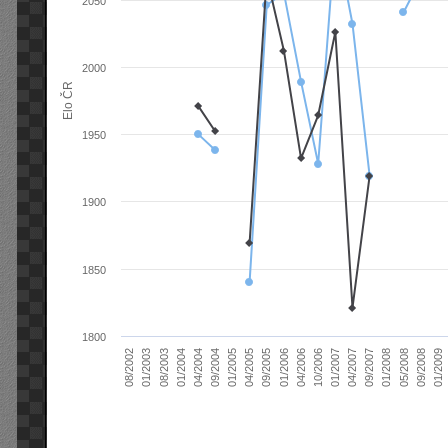
2050
2000
Elo ČR
1950
1900
1850
1800
04/2004
01/2006
09/2007
08/2003
04/2005
01/2007
08/2002
09/2008
09/2004
04/2006
01/2008
01/2004
09/2005
04/2007
01/2003
01/2009
01/2005
10/2006
05/2008