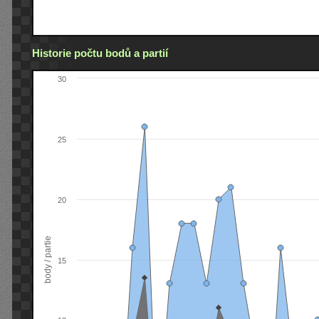
Historie počtu bodů a partií
30
25
20
body / partie
15