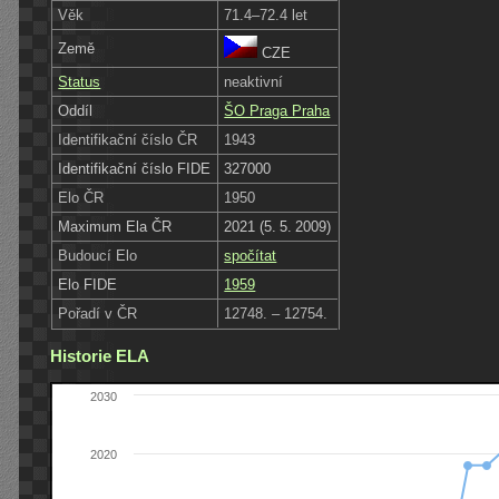
Věk
71.4–72.4 let
Země
CZE
Status
neaktivní
Oddíl
ŠO Praga Praha
Identifikační číslo ČR
1943
Identifikační číslo FIDE
327000
Elo ČR
1950
Maximum Ela ČR
2021 (5. 5. 2009)
Budoucí Elo
spočítat
Elo FIDE
1959
Pořadí v ČR
12748. – 12754.
Historie ELA
2030
2020