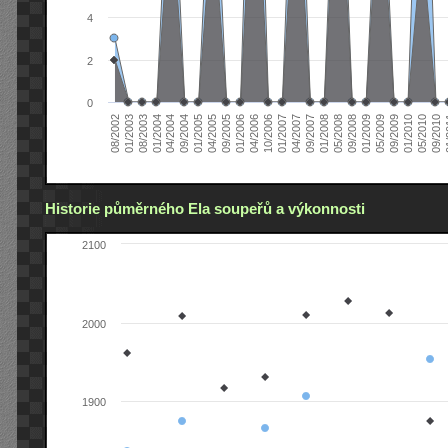
4
2
0
04/2006
05/2008
09/2004
05/2010
10/2006
08/2002
09/2008
01/2005
09/2010
01/2007
01/2003
01/2009
04/2005
01
04/2007
08/2003
05/2009
09/2005
09/2007
01/2004
09/2009
01/2006
01/2008
04/2004
01/2010
Historie půměrného Ela soupeřů a výkonnosti
2100
2000
1900