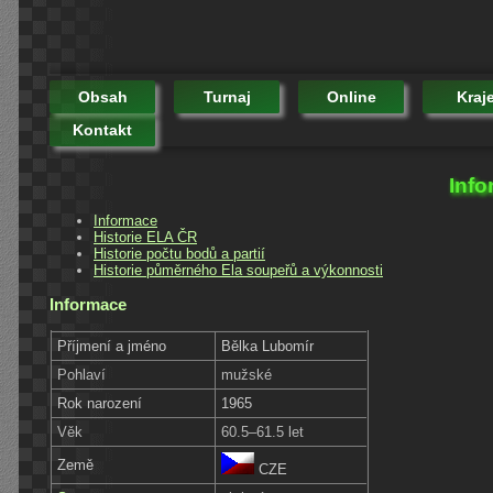
Obsah
Turnaj
Online
Kraj
Kontakt
Info
Informace
Historie ELA ČR
Historie počtu bodů a partií
Historie půměrného Ela soupeřů a výkonnosti
Informace
Příjmení a jméno
Bělka Lubomír
Pohlaví
mužské
Rok narození
1965
Věk
60.5–61.5 let
Země
CZE