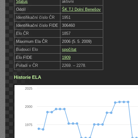
Status
aktivní
Oddíl
ŠK TJ Dolní Benešov
Identifikační číslo ČR
1951
Identifikační číslo FIDE
306460
Elo ČR
1857
Maximum Ela ČR
2006 (5. 5. 2009)
Budoucí Elo
spočítat
Elo FIDE
1909
Pořadí v ČR
2269. – 2278.
Historie ELA
2025
2000
1975