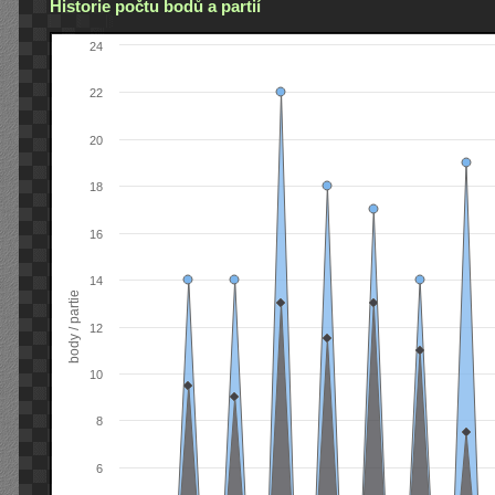
Historie počtu bodů a partií
24
22
20
18
16
14
body / partie
12
10
8
6