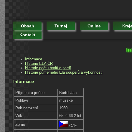
Obsah
Turnaj
Online
Kraj
Kontakt
In
Informace
Historie ELA ČR
Historie počtu bodů a partií
Historie půměrného Ela soupeřů a výkonnosti
Informace
Příjmení a jméno
Bortel Jan
Pohlaví
mužské
Rok narození
1960
Věk
65.2–66.2 let
Země
CZE