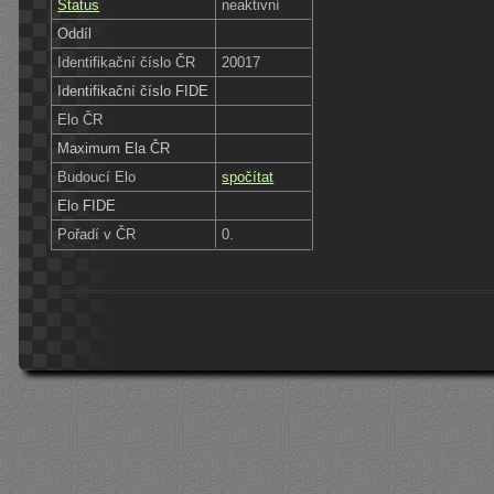
Status
neaktivní
Oddíl
Identifikační číslo ČR
20017
Identifikační číslo FIDE
Elo ČR
Maximum Ela ČR
Budoucí Elo
spočítat
Elo FIDE
Pořadí v ČR
0.