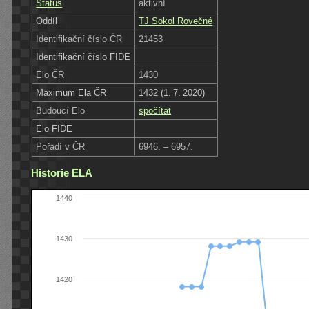
Status
aktivní
Oddíl
TJ Sokol Rovečné
Identifikační číslo ČR
21453
Identifikační číslo FIDE
Elo ČR
1430
Maximum Ela ČR
1432 (1. 7. 2020)
Budoucí Elo
spočítat
Elo FIDE
Pořadí v ČR
6946. – 6957.
Historie ELA
1440
1430
1420