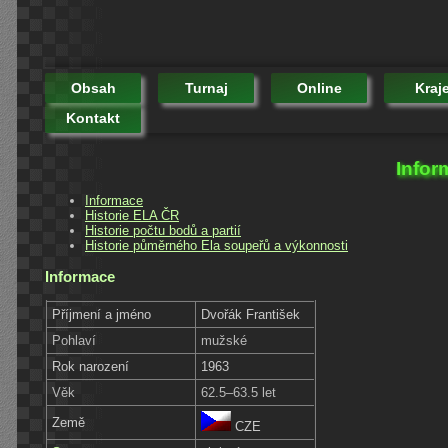
Obsah
Turnaj
Online
Kraj
Kontakt
Infor
Informace
Historie ELA ČR
Historie počtu bodů a partií
Historie půměrného Ela soupeřů a výkonnosti
Informace
Příjmení a jméno
Dvořák František
Pohlaví
mužské
Rok narození
1963
Věk
62.5–63.5 let
Země
CZE