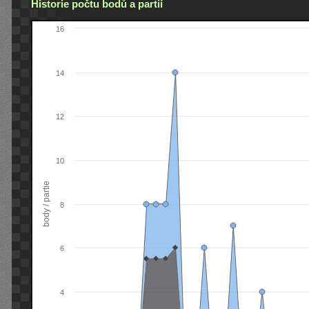
Historie počtu bodů a partií
16
14
12
10
body / partie
8
6
4