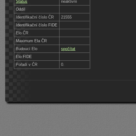
Status
neaktivní
Oddíl
Identifikační číslo ČR
21555
Identifikační číslo FIDE
Elo ČR
Maximum Ela ČR
Budoucí Elo
spočítat
Elo FIDE
Pořadí v ČR
0.