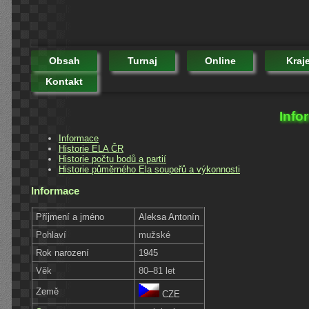
Obsah
Turnaj
Online
Kraj
Kontakt
Info
Informace
Historie ELA ČR
Historie počtu bodů a partií
Historie půměrného Ela soupeřů a výkonnosti
Informace
Příjmení a jméno
Aleksa Antonín
Pohlaví
mužské
Rok narození
1945
Věk
80–81 let
Země
CZE