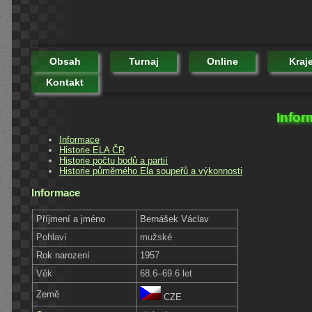
Obsah
Turnaj
Online
Kraj
Kontakt
Infor
Informace
Historie ELA ČR
Historie počtu bodů a partií
Historie půměrného Ela soupeřů a výkonnosti
Informace
Příjmení a jméno
Bernášek Václav
Pohlaví
mužské
Rok narození
1957
Věk
68.6–69.6 let
Země
CZE