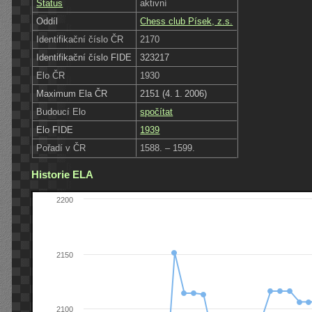
Status
aktivní
Oddíl
Chess club Písek, z.s.
Identifikační číslo ČR
2170
Identifikační číslo FIDE
323217
Elo ČR
1930
Maximum Ela ČR
2151 (4. 1. 2006)
Budoucí Elo
spočítat
Elo FIDE
1939
Pořadí v ČR
1588. – 1599.
Historie ELA
2200
2150
2100