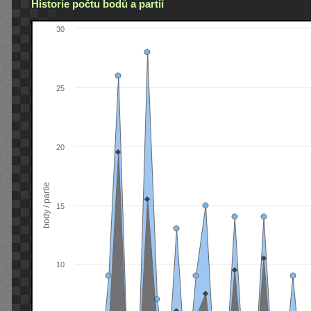
Historie počtu bodů a partií
30
25
20
body / partie
15
10