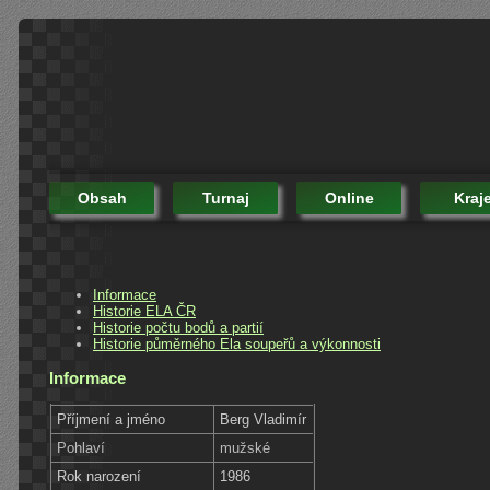
Obsah
Turnaj
Online
Kraj
Informace
Historie ELA ČR
Historie počtu bodů a partií
Historie půměrného Ela soupeřů a výkonnosti
Informace
Příjmení a jméno
Berg Vladimír
Pohlaví
mužské
Rok narození
1986