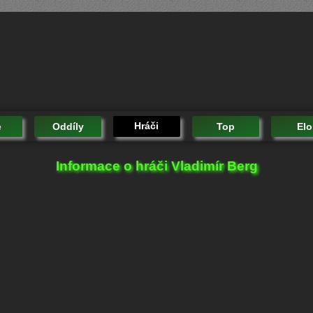
Hráči
e
Oddíly
Top
Elo
Informace o hráči Vladimír Berg