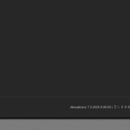
♖♘♗♕
Aktualizace 7.3.2025 8:06:50 |