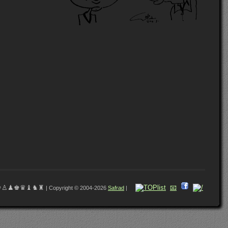
♔♙♟♚♛♝♞♜
📧
| Copyright © 2004-2026
Safrad
|