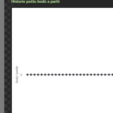
Historie počtu bodů a partií
body / partie
0