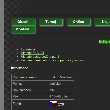
Obsah
Turnaj
Online
Kraj
Kontakt
Info
Informace
Historie ELA ČR
Historie počtu bodů a partií
Historie půměrného Ela soupeřů a výkonnosti
Informace
Příjmení a jméno
Biskup Vladimír
Pohlaví
mužské
Rok narození
1978
Věk
47.6–48.6 let
Země
CZE