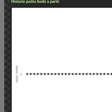
Historie počtu bodů a partií
body / partie
0