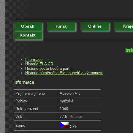
Obsah
Turnaj
Online
Kraj
Kontakt
In
Informace
Historie ELA ČR
Historie počtu bodů a partií
Historie půměrného Ela soupeřů a výkonnosti
Informace
Příjmení a jméno
Absolon Vít
Pohlaví
mužské
Rok narození
1948
Věk
77.5–78.5 let
Země
CZE