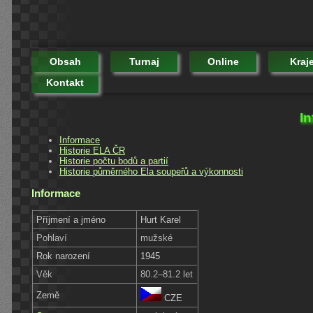
Obsah
Turnaj
Online
Kraj
Kontakt
In
Informace
Historie ELA ČR
Historie počtu bodů a partií
Historie půměrného Ela soupeřů a výkonnosti
Informace
Příjmení a jméno
Hurt Karel
Pohlaví
mužské
Rok narození
1945
Věk
80.2–81.2 let
Země
CZE