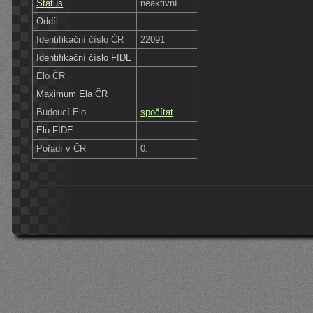
Status
neaktivní
Oddíl
Identifikační číslo ČR
22091
Identifikační číslo FIDE
Elo ČR
Maximum Ela ČR
Budoucí Elo
spočítat
Elo FIDE
Pořadí v ČR
0.