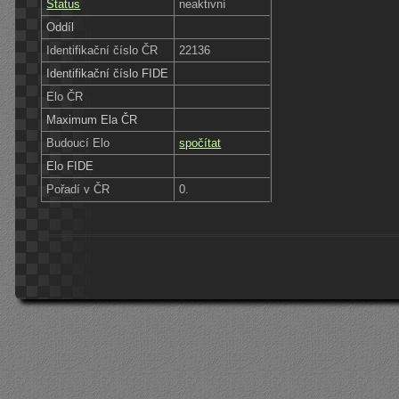
Status
neaktivní
Oddíl
Identifikační číslo ČR
22136
Identifikační číslo FIDE
Elo ČR
Maximum Ela ČR
Budoucí Elo
spočítat
Elo FIDE
Pořadí v ČR
0.