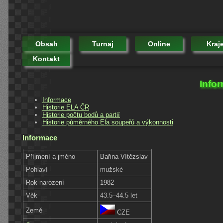
Obsah
Turnaj
Online
Kraj
Kontakt
Infor
Informace
Historie ELA ČR
Historie počtu bodů a partií
Historie půměrného Ela soupeřů a výkonnosti
Informace
Příjmení a jméno
Bařina Vítězslav
Pohlaví
mužské
Rok narození
1982
Věk
43.5–44.5 let
Země
CZE