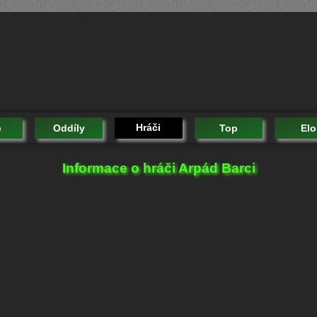
Hráči
e
Oddíly
Top
Elo
Informace o hráči Arpád Barci