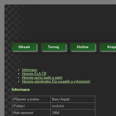
Obsah
Turnaj
Online
Kraj
Informace
Historie ELA ČR
Historie počtu bodů a partií
Historie půměrného Ela soupeřů a výkonnosti
Informace
Příjmení a jméno
Barci Arpád
Pohlaví
mužské
Rok narození
1964