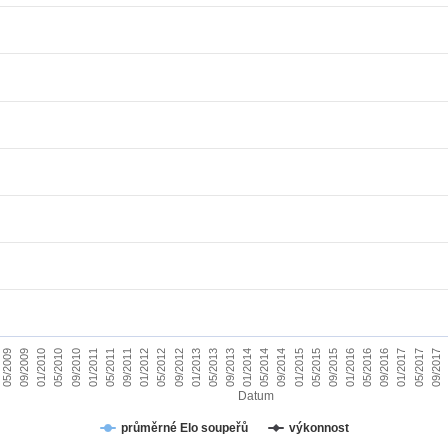
01/2010
09/2015
09/2011
05/2017
05/2013
05/2009
01/2015
01/2011
09/2016
09/2012
05/2014
05/2010
01/2016
01/2012
09/2017
09/2013
09/2009
05/2015
05/2011
01/2017
01/2013
09/2014
09/2010
05/2016
05/2012
01/2014
Datum
průměrné Elo soupeřů
výkonnost