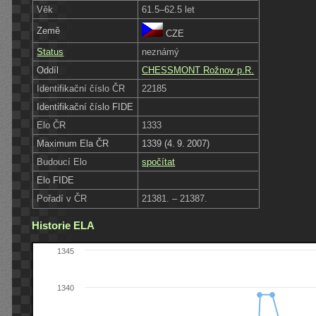
Věk
61.5–62.5 let
Země
CZE
Status
neznámý
Oddíl
CHESSMONT Rožnov p.R.
Identifikační číslo ČR
22185
Identifikační číslo FIDE
Elo ČR
1333
Maximum Ela ČR
1339 (4. 9. 2007)
Budoucí Elo
spočítat
Elo FIDE
Pořadí v ČR
21381. – 21387.
Historie ELA
1345
1340