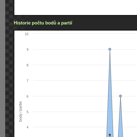
Historie počtu bodů a partií
10
9
8
7
6
body / partie
5
4