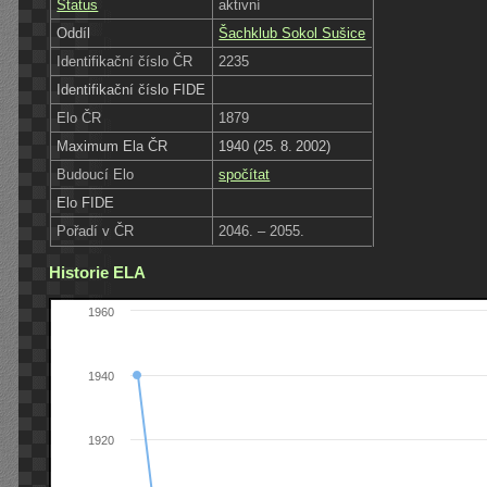
Status
aktivní
Oddíl
Šachklub Sokol Sušice
Identifikační číslo ČR
2235
Identifikační číslo FIDE
Elo ČR
1879
Maximum Ela ČR
1940 (25. 8. 2002)
Budoucí Elo
spočítat
Elo FIDE
Pořadí v ČR
2046. – 2055.
Historie ELA
1960
1940
1920