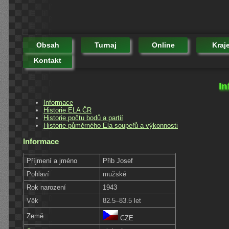
Obsah
Turnaj
Online
Kraj
Kontakt
In
Informace
Historie ELA ČR
Historie počtu bodů a partií
Historie půměrného Ela soupeřů a výkonnosti
Informace
Příjmení a jméno
Přib Josef
Pohlaví
mužské
Rok narození
1943
Věk
82.5–83.5 let
Země
CZE