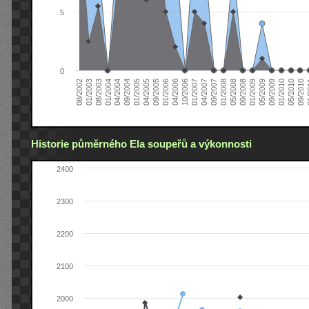
5
0
04/2006
05/2008
09/2004
05/2010
10/2006
08/2002
09/2008
01/2005
09/2010
01/2007
01/2003
01/2009
04/2005
01
04/2007
08/2003
05/2009
09/2005
09/2007
01/2004
09/2009
01/2006
01/2008
04/2004
01/2010
Historie půměrného Ela soupeřů a výkonnosti
2400
2300
2200
2100
2000