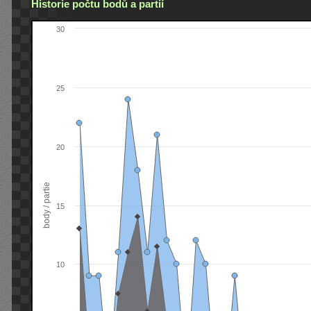
Historie počtu bodů a partií
30
25
20
body / partie
15
10