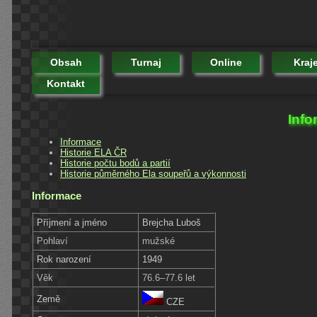
Obsah
Turnaj
Online
Kraj
Kontakt
Info
Informace
Historie ELA ČR
Historie počtu bodů a partií
Historie půměrného Ela soupeřů a výkonnosti
Informace
Příjmení a jméno
Brejcha Luboš
Pohlaví
mužské
Rok narození
1949
Věk
76.6–77.6 let
Země
CZE