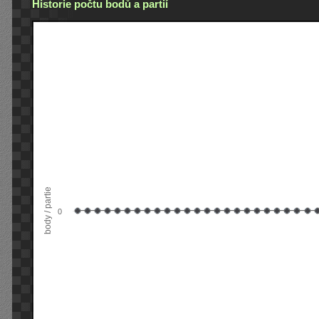
Historie počtu bodů a partií
body / partie
0