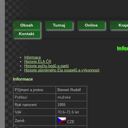
Obsah
Turnaj
Online
Kraj
Kontakt
Info
Informace
Historie ELA ČR
Historie počtu bodů a partií
Historie půměrného Ela soupeřů a výkonnosti
Informace
Příjmení a jméno
Bienert Rudolf
Pohlaví
mužské
Rok narození
1955
Věk
70.6–71.6 let
Země
CZE