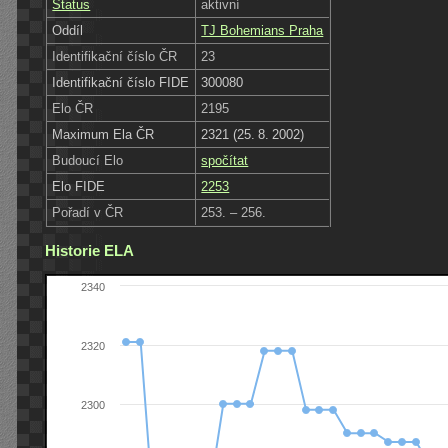
Status
aktivní
Oddíl
TJ Bohemians Praha
Identifikační číslo ČR
23
Identifikační číslo FIDE
300080
Elo ČR
2195
Maximum Ela ČR
2321 (25. 8. 2002)
Budoucí Elo
spočítat
Elo FIDE
2253
Pořadí v ČR
253. – 256.
Historie ELA
2340
2320
2300