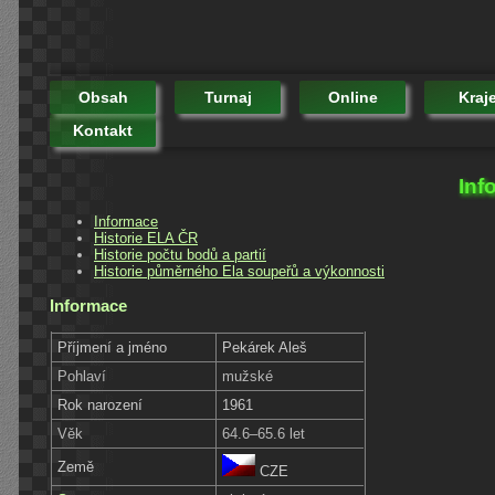
Obsah
Turnaj
Online
Kraj
Kontakt
Inf
Informace
Historie ELA ČR
Historie počtu bodů a partií
Historie půměrného Ela soupeřů a výkonnosti
Informace
Příjmení a jméno
Pekárek Aleš
Pohlaví
mužské
Rok narození
1961
Věk
64.6–65.6 let
Země
CZE