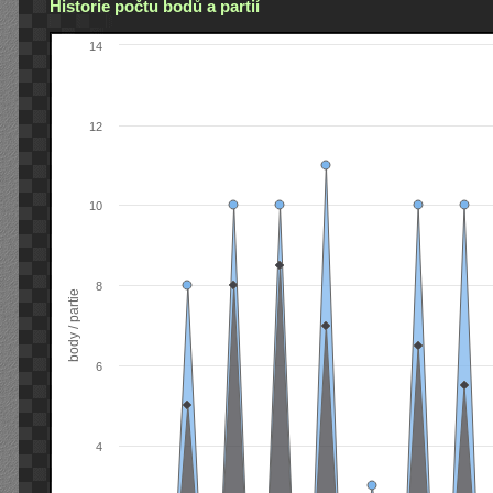
Historie počtu bodů a partií
14
12
10
8
body / partie
6
4