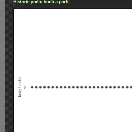
Historie počtu bodů a partií
body / partie
0