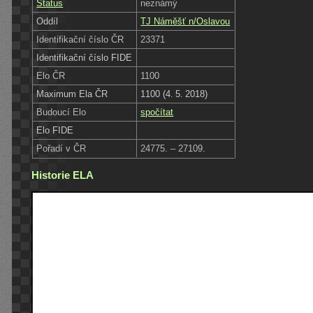
Status
neznámý
Oddíl
TJ Náměšť n/Oslavou
Identifikační číslo ČR
23371
Identifikační číslo FIDE
Elo ČR
1100
Maximum Ela ČR
1100 (4. 5. 2018)
Budoucí Elo
spočítat
Elo FIDE
Pořadí v ČR
24775. – 27109.
Historie ELA