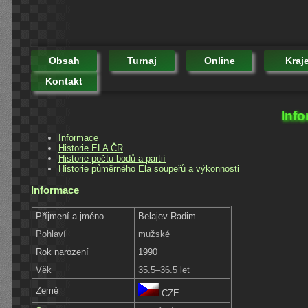
Obsah
Turnaj
Online
Kraj
Kontakt
Info
Informace
Historie ELA ČR
Historie počtu bodů a partií
Historie půměrného Ela soupeřů a výkonnosti
Informace
Příjmení a jméno
Belajev Radim
Pohlaví
mužské
Rok narození
1990
Věk
35.5–36.5 let
Země
CZE