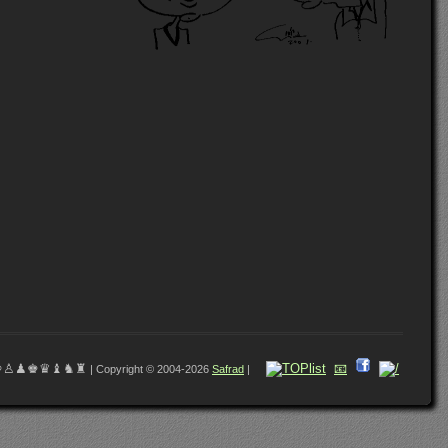
♔♙♟♚♛♝♞♜
📧
| Copyright © 2004-2026
Safrad
|