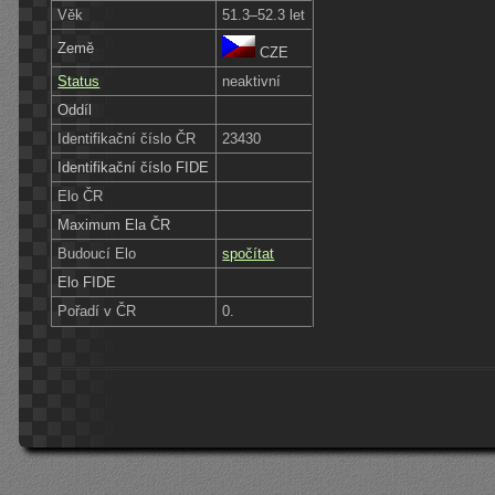
Věk
51.3–52.3 let
Země
CZE
Status
neaktivní
Oddíl
Identifikační číslo ČR
23430
Identifikační číslo FIDE
Elo ČR
Maximum Ela ČR
Budoucí Elo
spočítat
Elo FIDE
Pořadí v ČR
0.