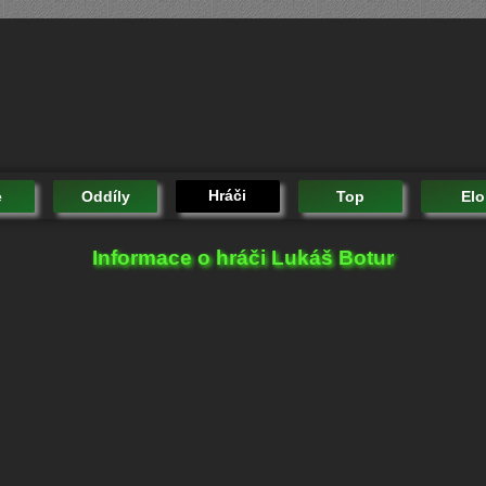
Hráči
e
Oddíly
Top
Elo
Informace o hráči Lukáš Botur