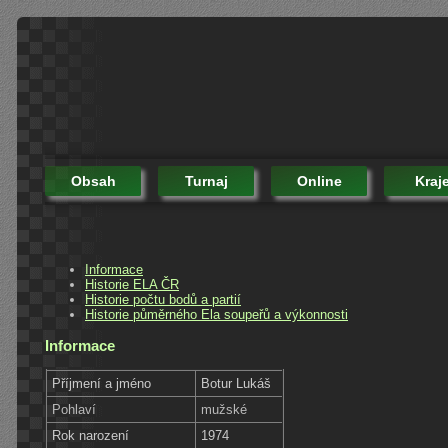
Obsah
Turnaj
Online
Kraj
Informace
Historie ELA ČR
Historie počtu bodů a partií
Historie půměrného Ela soupeřů a výkonnosti
Informace
Příjmení a jméno
Botur Lukáš
Pohlaví
mužské
Rok narození
1974