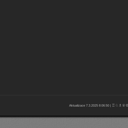
♖♘♗♕
Aktualizace 7.3.2025 8:06:50 |