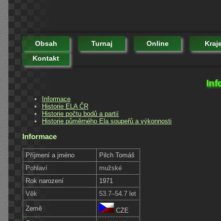
Obsah
Turnaj
Online
Kraj
Kontakt
Inf
Informace
Historie ELA ČR
Historie počtu bodů a partií
Historie půměrného Ela soupeřů a výkonnosti
Informace
Příjmení a jméno
Pilch Tomáš
Pohlaví
mužské
Rok narození
1971
Věk
53.7–54.7 let
Země
CZE