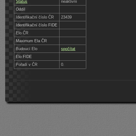
Status
neaktivní
Oddíl
Identifikační číslo ČR
23439
Identifikační číslo FIDE
Elo ČR
Maximum Ela ČR
Budoucí Elo
spočítat
Elo FIDE
Pořadí v ČR
0.