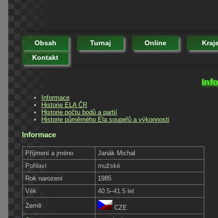
Obsah
Turnaj
Online
Kraj
Kontakt
Inf
Informace
Historie ELA ČR
Historie počtu bodů a partií
Historie půměrného Ela soupeřů a výkonnosti
Informace
Příjmení a jméno
Janák Michal
Pohlaví
mužské
Rok narození
1985
Věk
40.5–41.5 let
Země
CZE