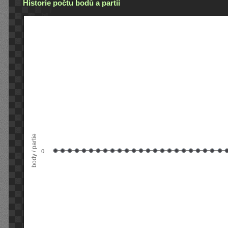
Historie počtu bodů a partií
body / partie
0