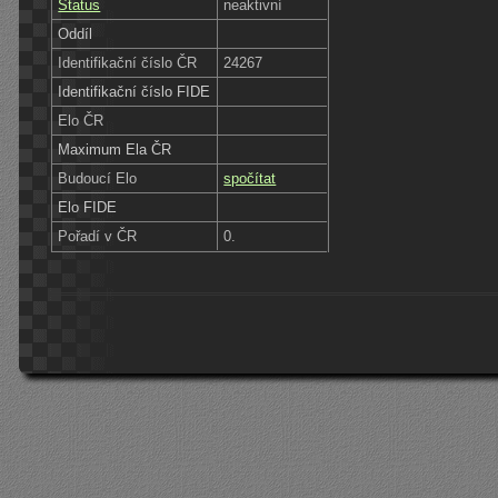
Status
neaktivní
Oddíl
Identifikační číslo ČR
24267
Identifikační číslo FIDE
Elo ČR
Maximum Ela ČR
Budoucí Elo
spočítat
Elo FIDE
Pořadí v ČR
0.