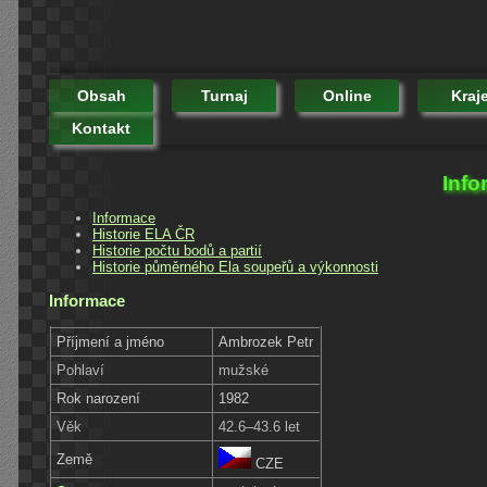
Obsah
Turnaj
Online
Kraj
Kontakt
Info
Informace
Historie ELA ČR
Historie počtu bodů a partií
Historie půměrného Ela soupeřů a výkonnosti
Informace
Příjmení a jméno
Ambrozek Petr
Pohlaví
mužské
Rok narození
1982
Věk
42.6–43.6 let
Země
CZE