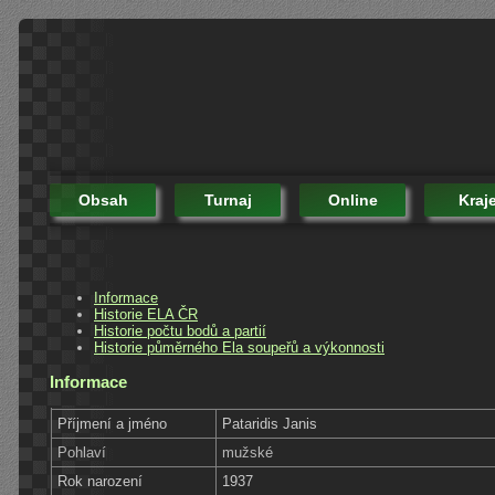
Obsah
Turnaj
Online
Kraj
Informace
Historie ELA ČR
Historie počtu bodů a partií
Historie půměrného Ela soupeřů a výkonnosti
Informace
Příjmení a jméno
Pataridis Janis
Pohlaví
mužské
Rok narození
1937