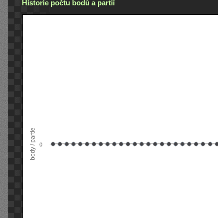
Historie počtu bodů a partií
body / partie
0