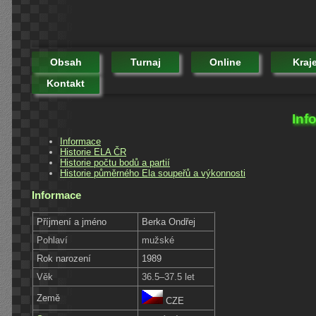
Obsah
Turnaj
Online
Kraj
Kontakt
Inf
Informace
Historie ELA ČR
Historie počtu bodů a partií
Historie půměrného Ela soupeřů a výkonnosti
Informace
Příjmení a jméno
Berka Ondřej
Pohlaví
mužské
Rok narození
1989
Věk
36.5–37.5 let
Země
CZE