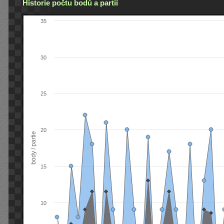
Historie počtu bodů a partií
35
30
25
20
body / partie
15
10