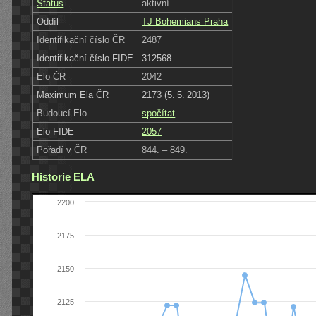
Status
aktivní
Oddíl
TJ Bohemians Praha
Identifikační číslo ČR
2487
Identifikační číslo FIDE
312568
Elo ČR
2042
Maximum Ela ČR
2173 (5. 5. 2013)
Budoucí Elo
spočítat
Elo FIDE
2057
Pořadí v ČR
844. – 849.
Historie ELA
2200
2175
2150
2125