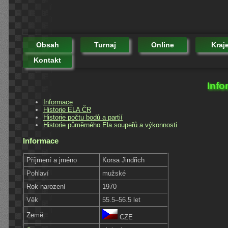
Obsah
Turnaj
Online
Kraj
Kontakt
Info
Informace
Historie ELA ČR
Historie počtu bodů a partií
Historie půměrného Ela soupeřů a výkonnosti
Informace
Příjmení a jméno
Korsa Jindřich
Pohlaví
mužské
Rok narození
1970
Věk
55.5–56.5 let
Země
CZE