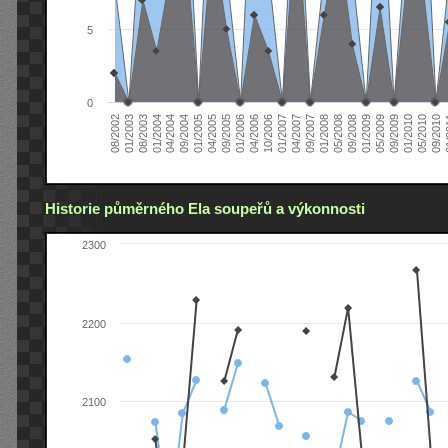
5
0
04/2006
05/2008
09/2004
05/2010
10/2006
08/2002
09/2008
01/2005
09/2010
01/2007
01/2003
01/2009
04/2005
01
04/2007
08/2003
05/2009
09/2005
09/2007
01/2004
09/2009
01/2006
01/2008
04/2004
01/2010
Historie půměrného Ela soupeřů a výkonnosti
2300
2200
2100