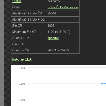
Status
neznámý
Oddíl
Sokol ČOS Vranovice
Identifikační číslo ČR
25044
Identifikační číslo FIDE
Elo ČR
1095
Maximum Ela ČR
1100 (4. 5. 2010)
Budoucí Elo
spočítat
Elo FIDE
Pořadí v ČR
26653. – 26718.
Historie ELA
1120
1100
1080