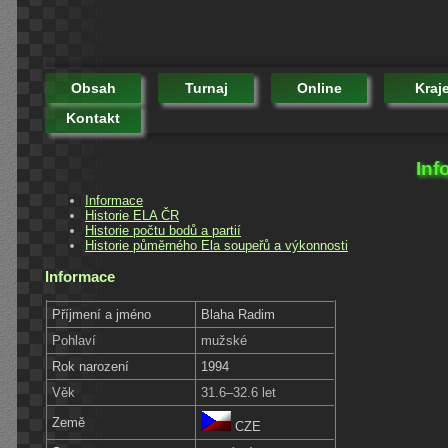
Obsah
Turnaj
Online
Kraj
Kontakt
Inf
Informace
Historie ELA ČR
Historie počtu bodů a partií
Historie půměrného Ela soupeřů a výkonnosti
Informace
Příjmení a jméno
Blaha Radim
Pohlaví
mužské
Rok narození
1994
Věk
31.6–32.6 let
Země
CZE