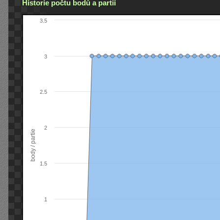
Historie počtu bodů a partií
3.5
3
2.5
2
body / partie
1.5
1