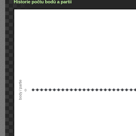
Historie počtu bodů a partií
body / partie
0