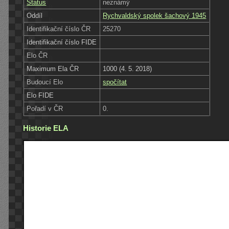
Status
neznámý
Oddíl
Rychvaldský spolek šachový 1945
Identifikační číslo ČR
25270
Identifikační číslo FIDE
Elo ČR
Maximum Ela ČR
1000 (4. 5. 2018)
Budoucí Elo
spočítat
Elo FIDE
Pořadí v ČR
0.
Historie ELA