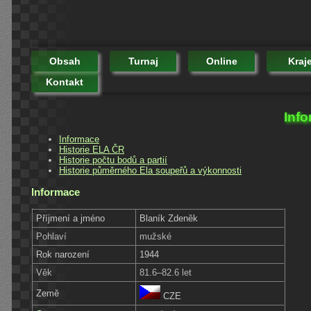
Obsah
Turnaj
Online
Kraj
Kontakt
Info
Informace
Historie ELA ČR
Historie počtu bodů a partií
Historie půměrného Ela soupeřů a výkonnosti
Informace
Příjmení a jméno
Blaník Zdeněk
Pohlaví
mužské
Rok narození
1944
Věk
81.6–82.6 let
Země
CZE