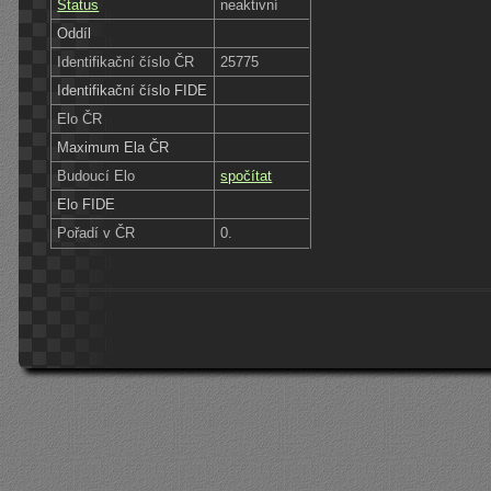
Status
neaktivní
Oddíl
Identifikační číslo ČR
25775
Identifikační číslo FIDE
Elo ČR
Maximum Ela ČR
Budoucí Elo
spočítat
Elo FIDE
Pořadí v ČR
0.