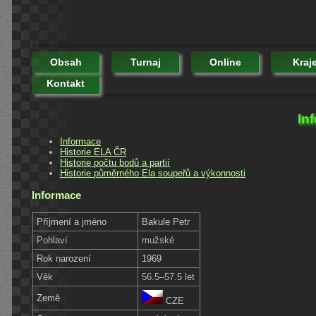
Obsah
Turnaj
Online
Kraj
Kontakt
In
Informace
Historie ELA ČR
Historie počtu bodů a partií
Historie půměrného Ela soupeřů a výkonnosti
Informace
Příjmení a jméno
Bakule Petr
Pohlaví
mužské
Rok narození
1969
Věk
56.5–57.5 let
Země
CZE