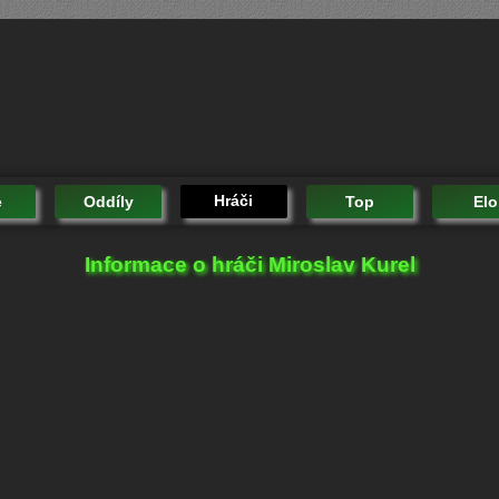
Hráči
e
Oddíly
Top
Elo
Informace o hráči Miroslav Kurel