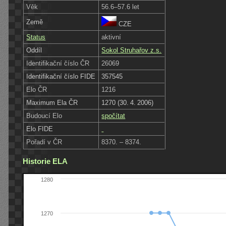
Věk
56.6–57.6 let
Země
CZE
Status
aktivní
Oddíl
Sokol Struhařov z.s.
Identifikační číslo ČR
26069
Identifikační číslo FIDE
357545
Elo ČR
1216
Maximum Ela ČR
1270 (30. 4. 2006)
Budoucí Elo
spočítat
Elo FIDE
Pořadí v ČR
8370. – 8374.
Historie ELA
1280
1270