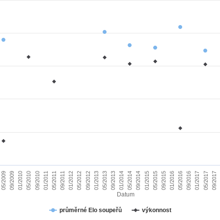
01/2010
09/2015
09/2011
05/2017
05/2013
05/2009
01/2015
01/2011
09/2016
09/2012
05/2014
05/2010
01/2016
01/2012
09/2017
09/2013
09/2009
05/2015
05/2011
01/2017
01/2013
09/2014
09/2010
05/2016
05/2012
01/2014
Datum
průměrné Elo soupeřů
výkonnost