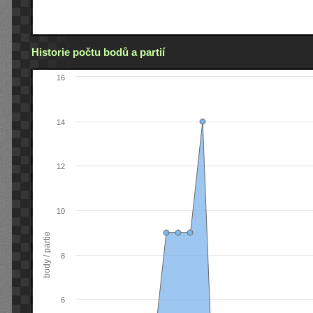
Historie počtu bodů a partií
16
14
12
10
body / partie
8
6