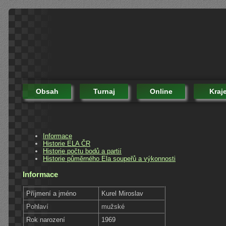
Obsah
Turnaj
Online
Kraj
Informace
Historie ELA ČR
Historie počtu bodů a partií
Historie půměrného Ela soupeřů a výkonnosti
Informace
Příjmení a jméno
Kurel Miroslav
Pohlaví
mužské
Rok narození
1969