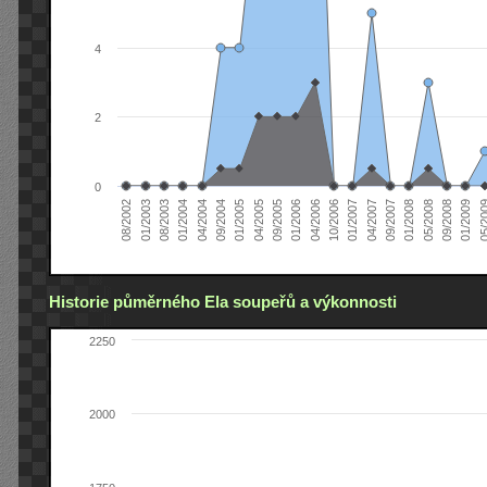
4
2
0
04/2005
04/2004
01/2003
01/2009
01/2008
01/2007
01/2006
01/2005
01/2004
08/2002
09/2008
09/2007
10/2006
09/2005
09/2004
08/2003
05/2
05/2008
04/2007
04/2006
Historie půměrného Ela soupeřů a výkonnosti
2250
2000