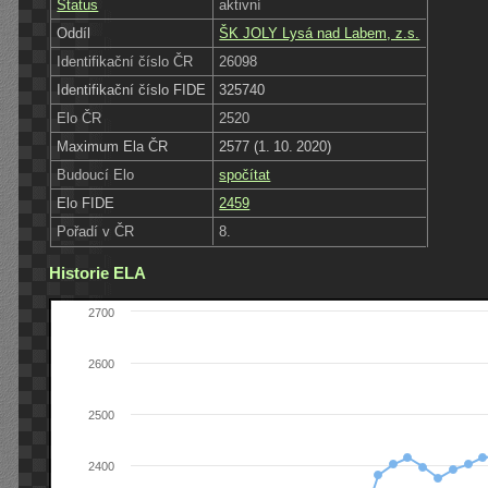
Status
aktivní
Oddíl
ŠK JOLY Lysá nad Labem, z.s.
Identifikační číslo ČR
26098
Identifikační číslo FIDE
325740
Elo ČR
2520
Maximum Ela ČR
2577 (1. 10. 2020)
Budoucí Elo
spočítat
Elo FIDE
2459
Pořadí v ČR
8.
Historie ELA
2700
2600
2500
2400