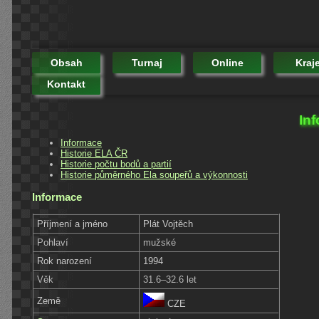
Obsah
Turnaj
Online
Kraj
Kontakt
Inf
Informace
Historie ELA ČR
Historie počtu bodů a partií
Historie půměrného Ela soupeřů a výkonnosti
Informace
Příjmení a jméno
Plát Vojtěch
Pohlaví
mužské
Rok narození
1994
Věk
31.6–32.6 let
Země
CZE