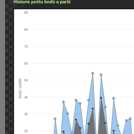
Historie počtu bodů a partií
90
80
70
60
body / partie
50
40
30
20