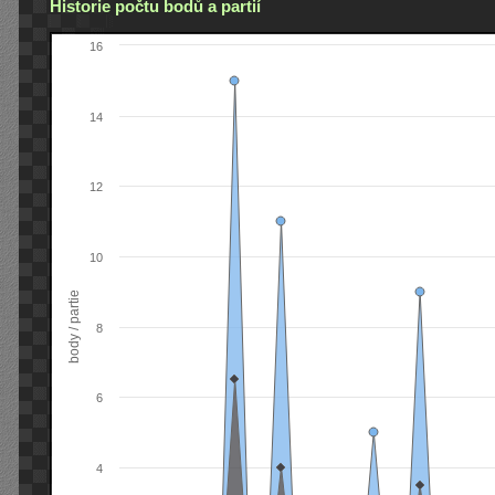
Historie počtu bodů a partií
16
14
12
10
body / partie
8
6
4