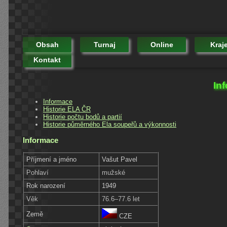
Obsah
Turnaj
Online
Kraj
Kontakt
In
Informace
Historie ELA ČR
Historie počtu bodů a partií
Historie půměrného Ela soupeřů a výkonnosti
Informace
Příjmení a jméno
Vašut Pavel
Pohlaví
mužské
Rok narození
1949
Věk
76.6–77.6 let
Země
CZE