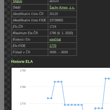
Status
aktivní
Oddíl
Šachy Krnov, z.s.
Identifikační číslo ČR
26120
Identifikační číslo FIDE
23738855
Elo ČR
1724
Maximum Ela ČR
1786 (6. 1. 2020)
Budoucí Elo
spočítat
Elo FIDE
1770
Pořadí v ČR
3688. – 3699.
Historie ELA
1790
1780
1770